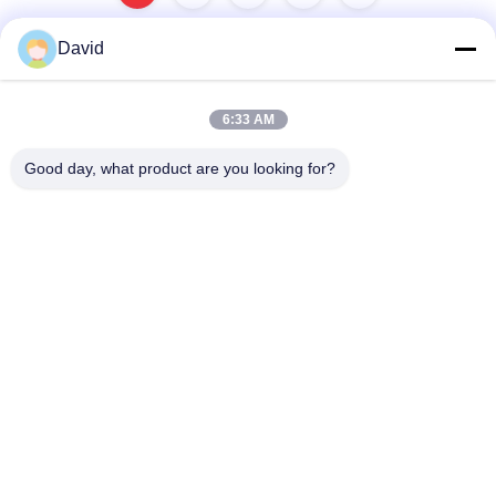
David
빠른 연락
6:33 AM
Good day, what product are you looking for?
주소
5F, 빌딩 A1, Xuxingda 산업 구역, 시안 거리, 바오안 지구,??
진, 중국
Tel
86--13143400257
이메일
marketing@jutaigateaccess.com
개인 정보 정책
|
사이트맵
| 중국 좋은 품질 차량 루프 감지기 공급