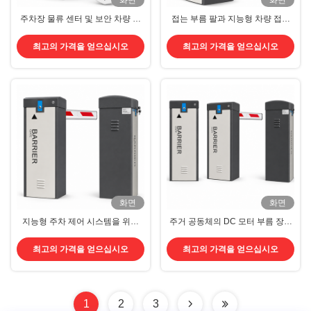
화면
화면
주차장 물류 센터 및 보안 차량 출
접는 부름 팔과 지능형 차량 접근
입구를 위한 헤비듀티 자동 붐 배리
관리로 상업 주차 장벽 게이트
어
최고의 가격을 얻으십시오
최고의 가격을 얻으십시오
화면
화면
지능형 주차 제어 시스템을 위한
주거 공동체의 DC 모터 부름 장벽
RS485 통신 및 백업 배터리와 함
게이트 상업용 주차장 및 산업용 차
께 고속 자동 장벽 문
량 접근
최고의 가격을 얻으십시오
최고의 가격을 얻으십시오
1
2
3