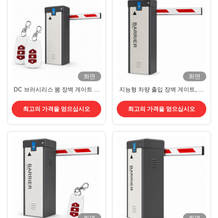
화면
화면
DC 브러시리스 붐 장벽 게이트 비
지능형 차량 출입 장벽 게이트, 충
상 백업 배터리로 전력 장애 후 500
돌 방지 보호 및 다속 작동
번 이상 실행
최고의 가격을 얻으십시오
최고의 가격을 얻으십시오