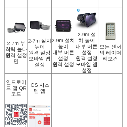
2-9m 설
2-9m 설치
치 높이
2-7m 설치
2-7m 부
높이
내부 버튼
높이
모든 센서
착력 높다
내부 버튼
설정
원격 설정
의 레이더
원격 설정
설정
원격 설정
모바일 앱
리모컨
만
원격 설정
모바일 앱
설정
설정
안드로이
iOS 시스
드 앱 QR
템 앱
코드