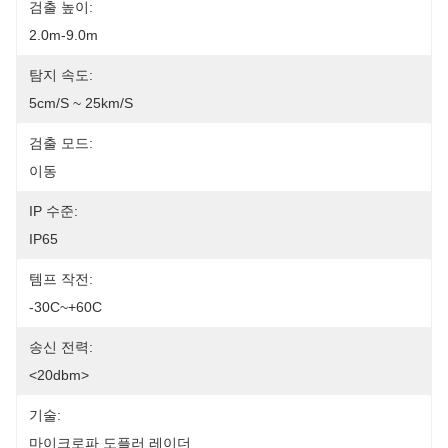
검출 높이:
2.0m-9.0m
탐지 속도:
5cm/s ~ 25km/s
검출 모드:
이동
IP 수준:
IP65
템프 작전:
-30C~+60C
송신 전력:
<20dbm>
기술:
마이크로파 도플러 레이더