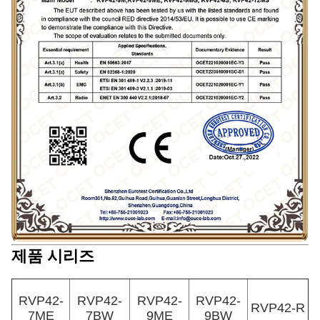
제품 시리즈
RVP42-
RVP42-
RVP42-
RVP42-
RVP42-R
7ME
7BW
9ME
9BW