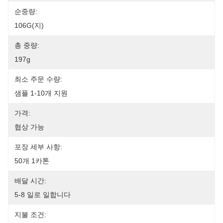
순중량:
106G(지)
총 중량:
197g
최소 주문 수량:
샘플 1-10개 지원
가격:
협상 가능
포장 세부 사항:
50개 1카톤
배달 시간:
5-8 일로 일합니다
지불 조건: