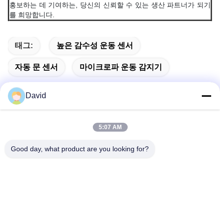
홍보하는 데 기여하는, 당신의 신뢰할 수 있는 생산 파트너가 되기
를 희망합니다.
태그:
높은 감수성 운동 센서
자동 문 센서
마이크로파 운동 감지기
David
빠른 연락
5:07 AM
Good day, what product are you looking for?
주소
5F, 빌딩 A1, Xuxingda 산업 구역, 시안 거리, 바오안 지구,??
진, 중국
Tel
86--13143400257