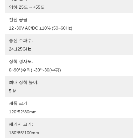
영하 25도 ~ +55도
전원 공급:
12~30V AC/DC ±10% (50~60Hz)
송신 주파수:
24.125GHz
장착 경사도:
0~90°(수직),-30°~30(수평)
최대 장착 높이:
5 Ｍ
제품 크기:
120*52*80mm
패키지 크기:
130*85*100mm