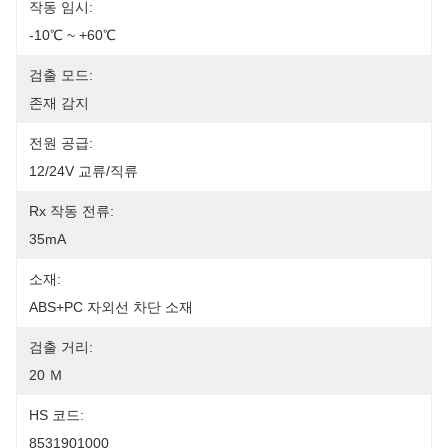
작동 임시:
-10℃ ~ +60℃
검출 모드:
존재 감지
전원 공급:
12/24V 교류/직류
Rx 작동 전류:
35mA
소재:
ABS+PC 자외선 차단 소재
검출 거리:
20 Ｍ
HS 코드:
8531901000