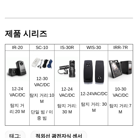
제품 시리즈
IR-20
SC-10
IS-30R
WIS-30
IRR-7R
12-30
VAC/DC
12-24
12-24
10-30
12-24VAC/DC
VAC/DC
탐지 거리:10
VAC/DC
VAC/DC
M
탐지 거리: 30
탐지 거
탐지 거리:
탐지 거리:7
M
리:20 M
단일 빔 / 이
30 M
M
중 빔
태그:
적외선 광전자식 센서