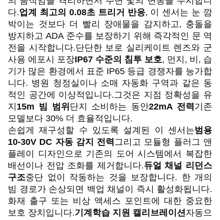
의 움직임을 격리하면서 주변 빛의 변동을 무시합니
다.
업계 최고의 0.08초 트리거 반응
, 이 센서는 눈 깜
박이는 것보다 더 빨리 장애물을 감지하고, 충돌을
방지하고 ADA 준수를 보장하기 위해 즉각적인 문 역
전을 시작합니다.단단한 보로 실리케이트 렌즈와 군
사용 에포시 포장
IP67 수준의 침투 보호
, 먼지, 비, 습
기가 많은 환경에서 표준 IP65 등급 경쟁자를 능가합
니다. 병원 청정실이나 소매 자동화 구역과 같은 동
적인 공간에 이상적입니다.그것은 지점 정확성을 유
지
15m 빔 범위
단지 소비하는 동안
22mA 전력
기존
모델보다 30% 더 효율적입니다.
손쉽게 재구성할 수 있도록 설계된 이 센서는
범용
10-30V DC 자동 감지 전력
그리고 모듈형 플러그 앤
플레이 디자인으로 기존의 도어 시스템에서 복잡한
배선이나 전압 조화를 제거합니다.
듀얼 채널 리던스
구조
중단 없이 작동하는 것을 보장합니다. 한 개의
빔 경로가 손상되면 백업 채널이 즉시 활성화됩니다.
화재 출구 또는 비상 액세스 포인트에 대한 중요한
보호 장치입니다.
기계학습 지원 캘리브레이션
자동으