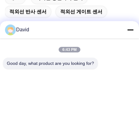
적외선 반사 센서
적외선 게이트 센서
David
빠른 연락
6:43 PM
Good day, what product are you looking for?
주소
5F, 빌딩 A1, Xuxingda 산업 구역, 시안 거리, 바오안 지구,??
진, 중국
Tel
86--13143400257
이메일
marketing@jutaigateaccess.com