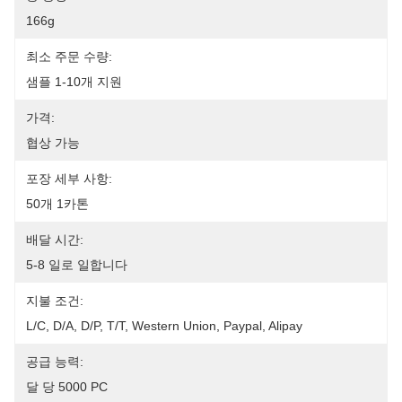
166g
최소 주문 수량:
샘플 1-10개 지원
가격:
협상 가능
포장 세부 사항:
50개 1카톤
배달 시간:
5-8 일로 일합니다
지불 조건:
L/C, D/A, D/P, T/T, Western Union, Paypal, Alipay
공급 능력:
달 당 5000 PC