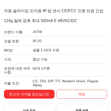
자동 슬라이딩 도어용 IR 빔 센서 CE/FCC 인증 반광 간섭
124g 릴레 접촉 최대 500mA E 48VAC/DC
JUTAI
브랜드 이름:
IR-20
모델 번호:
샘플 1-10개 지원
MOQ:
협상 가능
가격:
포장에 대한 세부
50개 1카톤
사항:
L/C, D/A, D/P, T/T, Western Union, Paypal,
지불 조건:
Alipay
최고의 가격을 얻으십시오
채팅
상세 정보
제품 설명